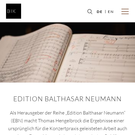
DE
EN
EDITION BALTHASAR NEUMANN
Als Herausgeber der Reihe „Edition Balthasar Neumann“
(EBN) macht Thomas Hengelbrock die Ergebnisse einer
ursprünglich für die Konzertpraxis geleisteten Arbeit auch