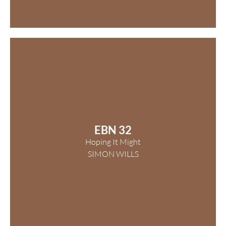
EBN 32
Hoping It Might
SIMON WILLS