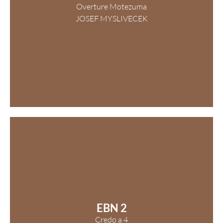
Overture Motezuma
JOSEF MYSLIVECEK
EBN 2
Credo a 4