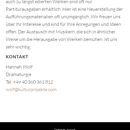
auch zu längst edierten Werken sind oft nur
Partiturausgaben erhältlich. Hier ist eine Neuerstellung der
Aufführungsmaterialien oft unumgänglich. Wir freuen uns
über Ihr Interesse und sind für Ihre Anregungen und Ideen
offen. Der Austausch mit Musikern, die sich in ähnlicher
Weise um die Herausgabe von Werken bemühen, ist uns
sehr wichtig.
KONTAKT
Hannah Wolf
Dramaturgie
Tel. +49 40 360 361 812
wolf@kulturprojekte.com