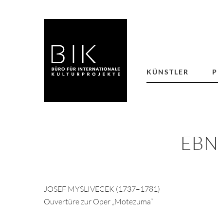
KÜNSTLER
P
EBN
JOSEF MYSLIVECEK (1737–1781)
Ouvertüre zur Oper „Motezuma”