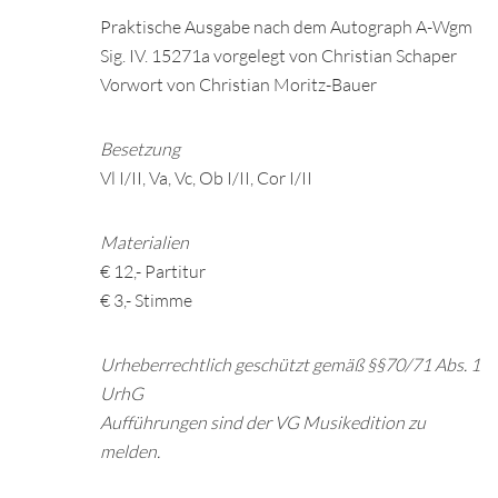
Praktische Ausgabe nach dem Autograph A-Wgm
Sig. IV. 15271a vorgelegt von Christian Schaper
Vorwort von Christian Moritz-Bauer
Besetzung
Vl I/II, Va, Vc, Ob I/II, Cor I/II
Materialien
€ 12,- Partitur
€ 3,- Stimme
Urheberrechtlich geschützt gemäß §§70/71 Abs. 1
UrhG
Aufführungen sind der VG Musikedition zu
melden.