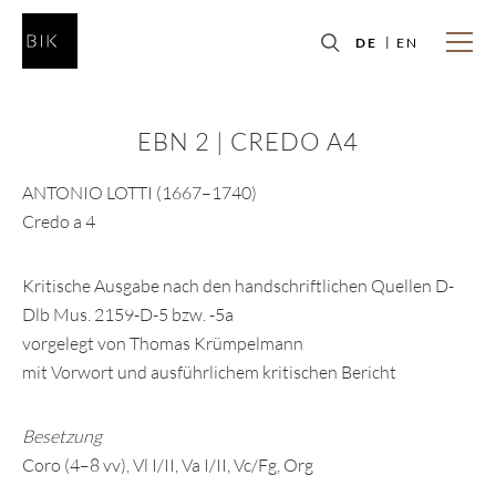
DE
EN
EBN 2 | CREDO A4
ANTONIO LOTTI (1667–1740)
Credo a 4
Kritische Ausgabe nach den handschriftlichen Quellen D-
Dlb Mus. 2159-D-5 bzw. -5a
vorgelegt von Thomas Krümpelmann
mit Vorwort und ausführlichem kritischen Bericht
Besetzung
Coro (4–8 vv), Vl I/II, Va I/II, Vc/Fg, Org