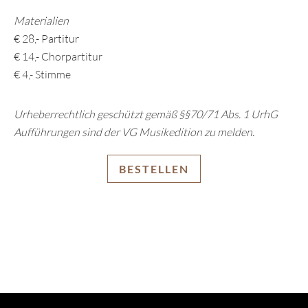
Materialien
€ 28,- Partitur
€ 14,- Chorpartitur
€ 4,- Stimme
Urheberrechtlich geschützt gemäß §§70/71 Abs. 1 UrhG
Aufführungen sind der VG Musikedition zu melden.
BESTELLEN