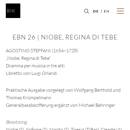
DE
EN
EBN 26 | NIOBE, REGINA DI TEBE
AGOSTINO STEFFANI (1654–1728)
„Niobe, Regina di Tebe”
Dramma per musica in tre atti
Libretto von Luigi Orlandi
Praktische Ausgabe vorgelegt von Wolfgang Berthold und
Thomas Krümpelmann
Generalbassbezifferung ergänzt von Michael Behringer
Besetzung
Niobe (S), Anfione (S), Manto (S), Tiresia (T/Bar), Clearte (A),