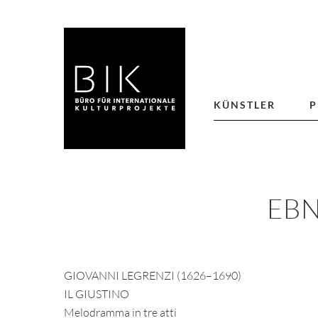
KÜNSTLER
P
EBN
GIOVANNI LEGRENZI (1626–1690)
IL GIUSTINO
Melodramma in tre atti