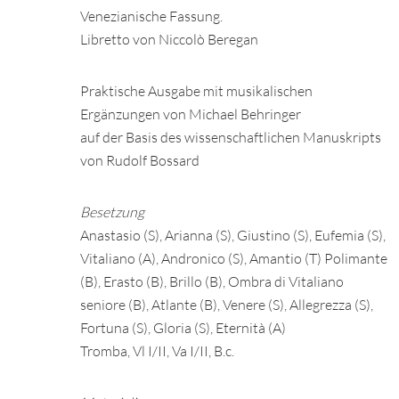
Venezianische Fassung.
Libretto von Niccolò Beregan
Praktische Ausgabe mit musikalischen
Ergänzungen von Michael Behringer
auf der Basis des wissenschaftlichen Manuskripts
von Rudolf Bossard
Besetzung
Anastasio (S), Arianna (S), Giustino (S), Eufemia (S),
Vitaliano (A), Andronico (S), Amantio (T) Polimante
(B), Erasto (B), Brillo (B), Ombra di Vitaliano
seniore (B), Atlante (B), Venere (S), Allegrezza (S),
Fortuna (S), Gloria (S), Eternità (A)
Tromba, Vl I/II, Va I/II, B.c.