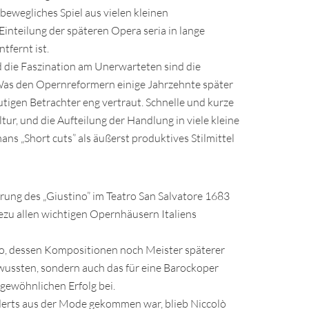
bewegliches Spiel aus vielen kleinen
inteilung der späteren Opera seria in lange
tfernt ist.
 die Faszination am Unerwarteten sind die
Was den Opernreformern einige Jahrzehnte später
utigen Betrachter eng vertraut. Schnelle und kurze
ur, und die Aufteilung der Handlung in viele kleine
ns „Short cuts” als äußerst produktives Stilmittel
ung des „Giustino” im Teatro San Salvatore 1683
ezu allen wichtigen Opernhäusern Italiens
co, dessen Kompositionen noch Meister späterer
 wussten, sondern auch das für eine Barockoper
rgewöhnlichen Erfolg bei.
nderts aus der Mode gekommen war, blieb Niccolò