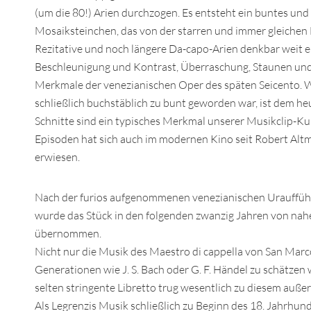
(um die 80!) Arien durchzogen. Es entsteht ein buntes und 
Mosaiksteinchen, das von der starren und immer gleichen E
Rezitative und noch längere Da-capo-Arien denkbar weit en
Beschleunigung und Kontrast, Überraschung, Staunen und
Merkmale der venezianischen Oper des späten Seicento. 
schließlich buchstäblich zu bunt geworden war, ist dem he
Schnitte sind ein typisches Merkmal unserer Musikclip-Kult
Episoden hat sich auch im modernen Kino seit Robert Altma
erwiesen.
Nach der furios aufgenommenen venezianischen Uraufführ
wurde das Stück in den folgenden zwanzig Jahren von nah
übernommen.
Nicht nur die Musik des Maestro di cappella von San Mar
Generationen wie J. S. Bach oder G. F. Händel zu schätzen
selten stringente Libretto trug wesentlich zu diesem auße
Als Legrenzis Musik schließlich zu Beginn des 18. Jahrhu