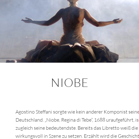
NIOBE
Agostino Steffani sorgte wie kein anderer Komponist seiner
Deutschland. „Niobe, Regina di Tebe“, 1688 uraufgeführt, i
zugleich seine bedeutendste. Bereits das Libretto weiß d
wirkungsvoll in Szene zu setzen. Erzählt wird die Geschic