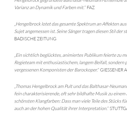
Hengelbrock gegründete Balthasar-Neumann-Ensemble atm
Varianz an Dynamik und Farben mit.“
FAZ
„Hengelbrock lotet das gesamte Spektrum an Affekten aus u
Sujet angemessen ist. Seine Sänger tragen diesen Stil der
BADISCHE ZEITUNG
„Ein sichtlich beglücktes, animiertes Publikum feierte zu 
Regieteam mit enthusiastischem, langem Beifall, sondern 
vergessenen Komponisten der Barockoper.“
GIESSENER 
„Thomas Hengelbrock am Pult und das Balthasar-Neuman
fein charakterisierende, oft sehr bildhafte Musik zu einem
schönsten Klangfarben: Dass man viele Teile des Stücks 
auch an der hohen Qualität ihrer Interpretation.“
STUTTG