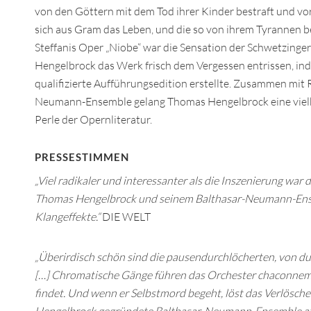
von den Göttern mit dem Tod ihrer Kinder bestraft und vo
sich aus Gram das Leben, und die so von ihrem Tyrannen bef
Steffanis Oper „Niobe“ war die Sensation der Schwetzing
Hengelbrock das Werk frisch dem Vergessen entrissen, ind
qualifizierte Aufführungsedition erstellte. Zusammen mit
Neumann-Ensemble gelang Thomas Hengelbrock eine vielb
Perle der Opernliteratur.
PRESSESTIMMEN
„Viel radikaler und interessanter als die Inszenierung war d
Thomas Hengelbrock und seinem Balthasar-Neumann-Ensem
Klangeffekte.“
DIE WELT
„Überirdisch schön sind die pausendurchlöcherten, von du
[…] Chromatische Gänge führen das Orchester chaconnemä
findet. Und wenn er Selbstmord begeht, löst das Verlösche