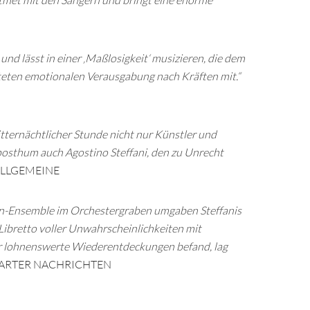
et mit den Sängern und bringt eine enorme
nd lässt in einer ‚Maßlosigkeit‘ musizieren, die dem
 steten emotionalen Verausgabung nach Kräften mit.“
mitternächtlicher Stunde nicht nur Künstler und
posthum auch Agostino Steffani, den zu Unrecht
ALLGEMEINE
n-Ensemble im Orchestergraben umgaben Steffanis
 Libretto voller Unwahrscheinlichkeiten mit
für lohnenswerte Wiederentdeckungen befand, lag
ARTER NACHRICHTEN